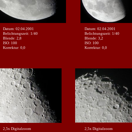
Datum: 02.04.2001
Datum: 02.04.2001
Belichtungszeit: 1/40
Belichtungszeit: 1/40
Blende: 2,8
Blende: 3,2
ISO: 100
ISO: 100
Korrektur: 0,0
Korrektur: 0,0
2,5x Digitalzoom
2,5x Digitalzoom