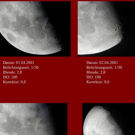
Datum: 01.04.2001
Datum: 02.04.2001
Belichtungszeit: 1/50
Belichtungszeit: 1/30
Blende: 2,8
Blende: 2,8
ISO: 100
ISO: 100
Korrektur: 0,0
Korrektur: 0,0